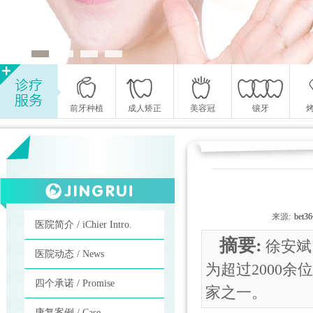
前牙种植
成人矫正
美容冠
镶牙
来源:
be
医院简介 / iChier Intro.
摘要:
徐安斌
医院动态 / News
为超过2000
四个承诺 / Promise
家之一。
康复案例 / Case