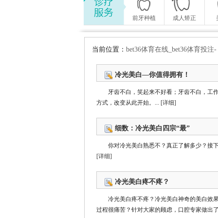
前牙种植
成人矫正
当前位置：
bet36体育在线_bet36体育
冷光美白—你值得拥有！
牙齿不白，笑起来不好看；牙齿不白，工
方式，改变从此开始。...
[详细]
细数：冷光美白四宗“最”
你对冷光美白熟悉不？真正了解多少？接下来
[详细]
冷光美白疼不疼？
冷光美白疼不疼？冷光美白神奇的美白效
过程很痛苦？针对大家的顾虑，口腔专家做出了权