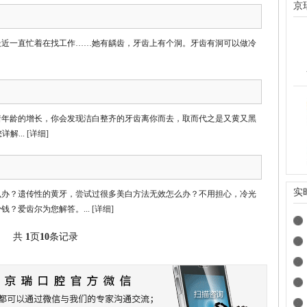
京
最近一直忙着在找工作……她有龋齿，牙齿上有个洞。牙齿有洞可以做冷
着年龄的增长，你会发现洁白整齐的牙齿离你而去，取而代之是又黄又黑
解...
[详细]
实
么办？遗传性的黄牙，尝试过很多美白方法无效怎么办？不用担心，冷光
？爱齿尔为您解答。...
[详细]
共
1
页
10
条记录