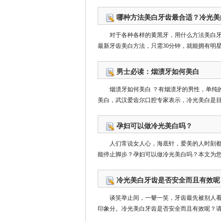
哪种方法美白牙齿最合适？冷光美
对于各种各样的黄黑牙，用什么方法美白
最新牙齿美白方法，只需30分钟，就能拥有明星般
男士必读：烟渍牙如何美白
烟渍牙如何美白 ？有烟渍牙的男性，单纯
美白，武汉爱齿尔口腔专家表示，冷光美白是目前
孕妇可以做冷光美白吗？
人们常说女人心，海底针，爱美的人时刻
能停止脚步？孕妇可以做冷光美白吗？本文为您详
冷光美白牙齿是否安全而且有效呢
谈笑举止间，一颦一笑，牙齿最先被别人
印象分。冷光美白牙齿是否安全而且有效呢？请看