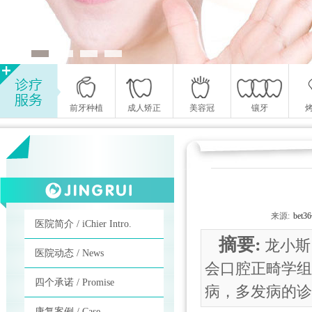
前牙种植
成人矫正
美容冠
镶牙
来源:
be
医院简介 / iChier Intro.
摘要:
龙小斯
医院动态 / News
会口腔正畸学组
四个承诺 / Promise
病，多发病的诊
康复案例 / Case