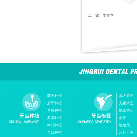
上一篇：
姜奉孝
前牙种植
成人矫正
后牙种植
儿童矫正
单颗种植
隐形矫正
多颗种植
暴牙
半口种植
地包天
全口种植
牙列不齐