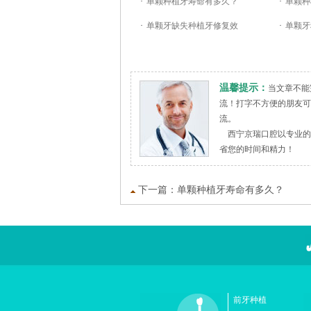
·
单颗种植牙寿命有多久？
·
单颗种
·
单颗牙缺失种植牙修复效
·
单颗牙
温馨提示：
当文章不能
流！打字不方便的朋友可拔
流。
西宁京瑞口腔以专业的
省您的时间和精力！
下一篇：
单颗种植牙寿命有多久？
前牙种植