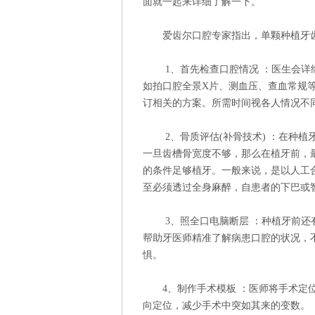
面就一起来详细了解一下。
爱齿尔口腔专家指出，单颗种植牙齿
1、首先检查口腔情况 ：医生会详细
如拍口腔全景X片、测血压、查血常规
订相关的方案。所需时间视各人情况不
2、骨质评估(补骨技术) ：在种植
一旦齿槽骨宽度不够，那么在植牙前，
的条件足够植牙。一般来说，是以人工
至必须透过全身麻醉，自患者的下巴或
3、照全口电脑断层 ：种植牙前还有
帮助牙医师精准了解病患口腔的状况，
惧。
4、制作手术模板 ：医师将手术定位
向定位，减少手术中突如其来的变数。