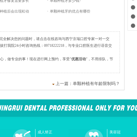
植牙修复需要多长
·
单颗种植牙多少钱?
种植后会出现松动
·
单颗种植牙的优点有哪些
完全解决您的问题时，请点击在线咨询与西宁京瑞口腔专家一对一交
打我院24小时咨询热线：09718222218，与专业口腔医生进行语音交
心，做专业的事！现在进行网上预约，享受"
优惠活动
"，不用排队，节
上一篇：
单颗种植有年龄限制吗？
成人矫正
美容冠