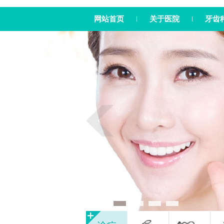
网站首页
关于医院
牙齿