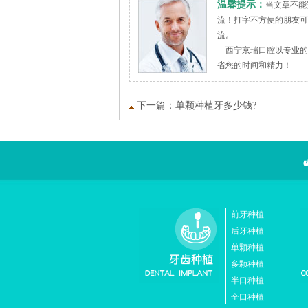
温馨提示：
当文章不能
流！打字不方便的朋友可拔
流。
西宁京瑞口腔以专业的
省您的时间和精力！
下一篇：
单颗种植牙多少钱?
前牙种植
后牙种植
单颗种植
多颗种植
半口种植
全口种植