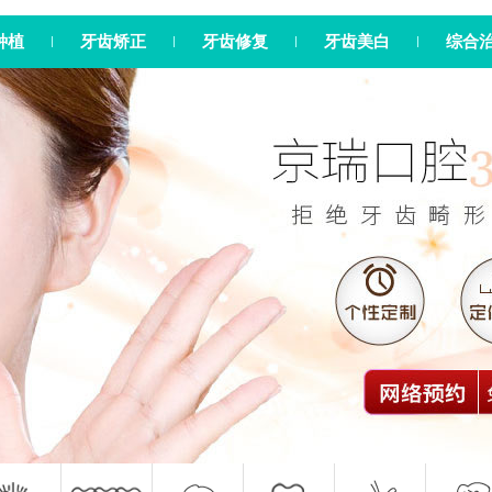
种植
牙齿矫正
牙齿修复
牙齿美白
综合