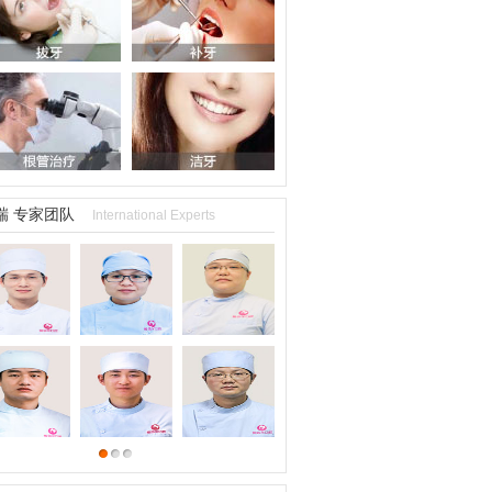
瑞 专家团队
International Experts