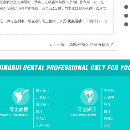
完全解决您的问题时，请点击在线咨询与西宁京瑞口腔专家一对一交
打我院24小时咨询热线：09718222218，与专业口腔医生进行语音交
心，做专业的事！现在进行网上预约，享受"
优惠活动
"，不用排队，节
上一篇：
单颗种植牙寿命有多久？
成人矫正
美容冠
儿童矫正
牙缺失
隐形矫正
补牙
暴牙
镶牙
地包天
烤瓷牙
牙列不齐
义齿