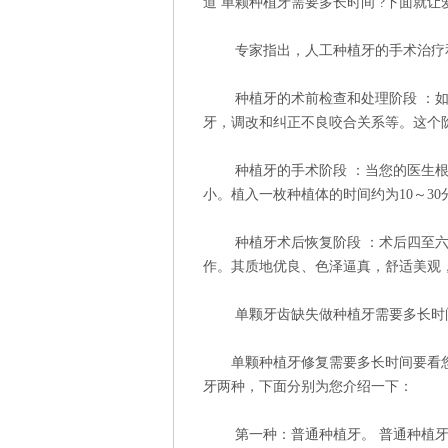
道 单颗种植牙需要多长时间 ?下面就
专家指出，人工种植牙的手术治疗和
种植牙的术前检查和处理阶段 ：如
牙，调改和纠正不良咬合关系等。这个
种植牙的手术阶段 ：当您的医生根
小。植入一枚种植体的时间约为10～30
种植牙术后恢复阶段 ：术后四至六
作。其质地优良、色泽逼真，舒适美观
单颗牙齿缺失做种植牙需要多长时
单颗种植牙修复需要多长时间要看您
牙两种，下面分别为您介绍一下：
第一种：普通种植牙。 普通种植牙一